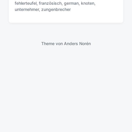
fehlerteufel
,
französisch
,
german
,
knoten
,
S
unternehmer
,
zungenbrecher
c
h
l
a
g
w
Theme von
Anders Norén
ö
r
t
e
r