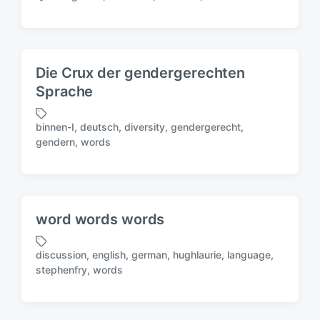
S
c
h
l
a
Die Crux der gendergerechten
g
Sprache
w
ö
r
binnen-I
,
deutsch
,
diversity
,
gendergerecht
,
S
t
gendern
,
words
c
e
h
r
l
a
g
word words words
w
ö
discussion
,
english
,
german
,
hughlaurie
,
language
,
r
S
stephenfry
,
words
t
c
e
h
r
l