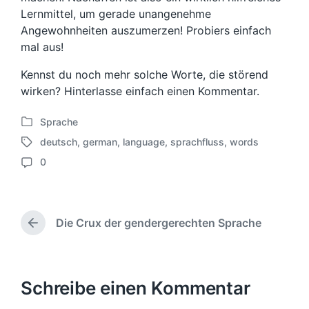
Lernmittel, um gerade unangenehme
Angewohnheiten auszumerzen! Probiers einfach
mal aus!
Kennst du noch mehr solche Worte, die störend
wirken? Hinterlasse einfach einen Kommentar.
Sprache
V
deutsch
,
german
,
language
,
sprachfluss
,
words
e
S
r
0
c
K
ö
h
o
f
l
m
f
a
m
e
g
Die Crux der gendergerechten Sprache
e
V
n
w
n
o
t
ö
r
t
l
r
h
a
i
t
e
Schreibe einen Kommentar
r
c
e
r
e
h
r