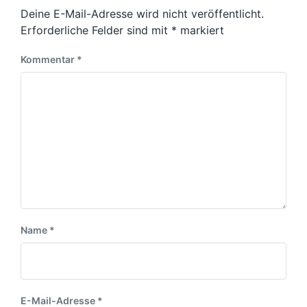
i
t
Deine E-Mail-Adresse wird nicht veröffentlicht.
g
i
e
Erforderliche Felder sind mit
*
markiert
n
r
B
Kommentar
*
e
i
t
r
a
g
:
Name
*
E-Mail-Adresse
*